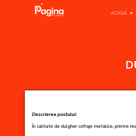
ACASA
D
Descrierea postului
:
În calitate de dulgher cofraje metalice, printre re