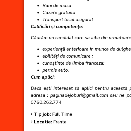
Bani de masa
Cazare gratuita
Transport local asigurat
Calificări și competențe:
C
ăutăm un candidat care sa aiba din urmatoarel
experien
ță anterioara
în munca de dulgher
abilit
ăți de comunicare ;
cuno
ștințe de limba franceza;
permis auto.
Cum aplici
:
Dacă ești interesat să aplici pentru această p
adresa :
paginadejoburi@gmail.com
sau ne pot
0760.262.774
Tip job:
Full Time
Locatie:
Franta