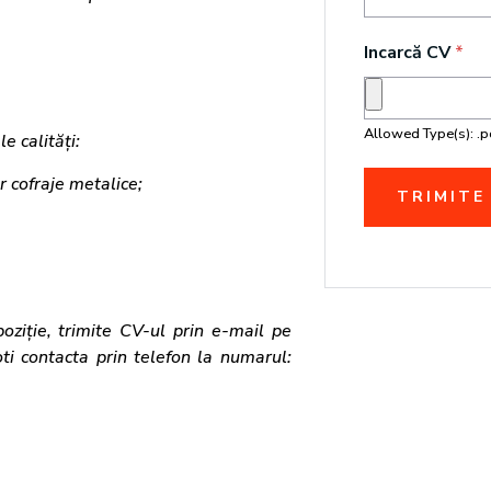
Incarcă CV
*
Allowed Type(s): .pd
e calități:
 cofraje metalice;
oziție, trimite CV-ul prin e-mail pe
i contacta prin telefon la numarul: