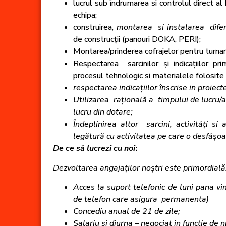
lucrul sub îndrumarea si controlul direct al 
echipa;
construirea,
montarea si instalarea difer
de construcții (panouri DOKA, PERI);
Montarea/prinderea cofrajelor pentru turnar
Respectarea sarcinilor și indicațiilor pri
procesul tehnologic si materialele folosite ( 
respectarea indicațiilor înscrise in proiect
Utilizarea rațională a timpului de lucru/
lucru din dotare;
Îndeplinirea altor sarcini, activități si a
legătură cu activitatea pe care o desfășoa
De ce să lucrezi cu noi
:
Dezvoltarea angaja
ților noștri este primordială
Acces la suport telefonic de luni pana vin
de telefon care asigura permanenta)
Concediu anual de 21 de zile;
Salariu si diurna
– negociat in functie de 