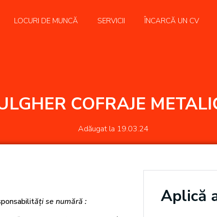
LOCURI DE MUNCĂ
SERVICII
ÎNCARCĂ UN CV
ULGHER COFRAJE METALI
Adăugat la
19.03.24
Aplică 
sponsabilit
ăți se numără :