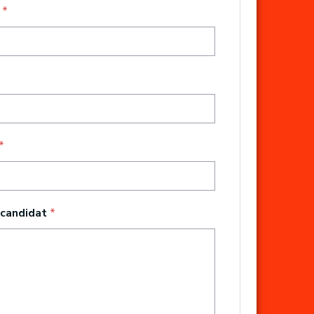
t
*
*
 candidat
*