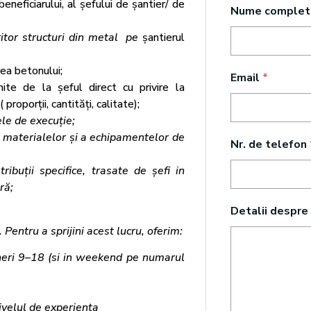
beneficiarului, al șefului de șantier/ de
Nume comple
itor structuri din metal pe
șantierul
ea betonului;
Email
*
mite de la șeful direct cu privire la
proporții, cantități, calitate);
ele de execuție;
a materialelor și a echipamentelor de
Nr. de telefon
tribuții specifice, trasate de șefi in
ră;
Detalii despre
. Pentru a sprijini acest lucru, oferim:
eri 9
–18 (si in weekend pe numarul
nivelul de experienta