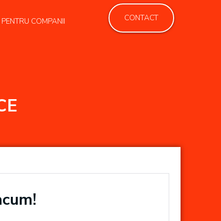
CONTACT
PENTRU COMPANII
CE
acum!